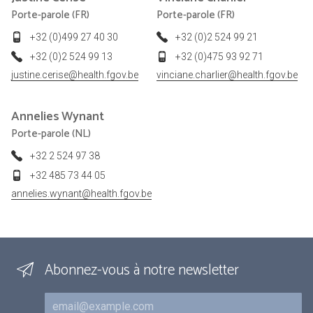
Porte-parole (FR)
Porte-parole (FR)
+32 (0)499 27 40 30
+32 (0)2 524 99 21
+32 (0)2 524 99 13
+32 (0)475 93 92 71
justine.cerise@health.fgov.be
vinciane.charlier@health.fgov.be
Annelies
Wynant
Porte-parole (NL)
+32 2 524 97 38
+32 485 73 44 05
annelies.wynant@health.fgov.be
Abonnez-vous à notre newsletter
Courriel