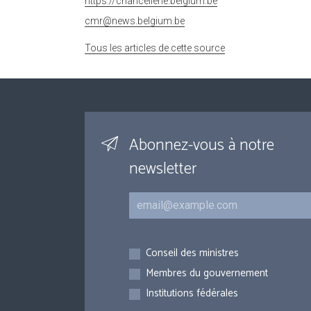
https://chancellerie.belgium.be
cmr@news.belgium.be
Tous les articles de cette source
Abonnez-vous à notre
newsletter
Courriel
Inscriptions
Conseil des ministres
Membres du gouvernement
Institutions fédérales