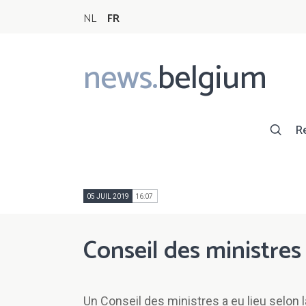
NL
FR
news.
belgium
Main
navigation
R
05 JUIL 2019
16:07
Conseil des ministres 
Un Conseil des ministres a eu lieu selon l