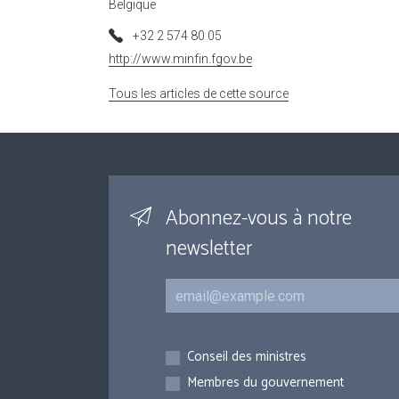
Belgique
+32 2 574 80 05
http://www.minfin.fgov.be
Tous les articles de cette source
Abonnez-vous à notre
newsletter
Courriel
Inscriptions
Conseil des ministres
Membres du gouvernement