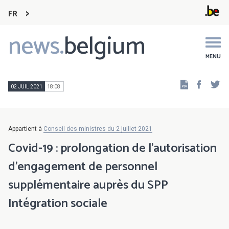
FR
news.
belgium
Main
navigation
MENU
Faceb
Tw
02 JUIL 2021
18:08
Appartient à
Conseil des ministres du 2 juillet 2021
Covid-19 : prolongation de l’autorisation
d’engagement de personnel
supplémentaire auprès du SPP
Intégration sociale