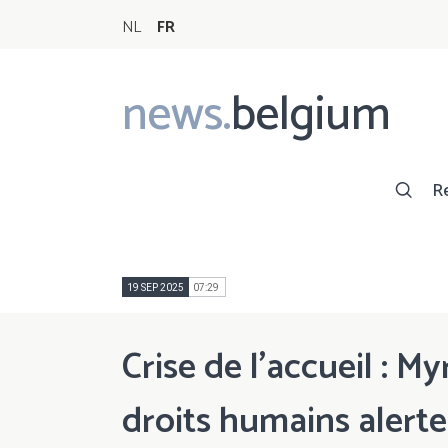
NL
FR
news.
belgium
Main
navigation
R
19 SEP 2025
07:29
Crise de l’accueil : My
droits humains alerte