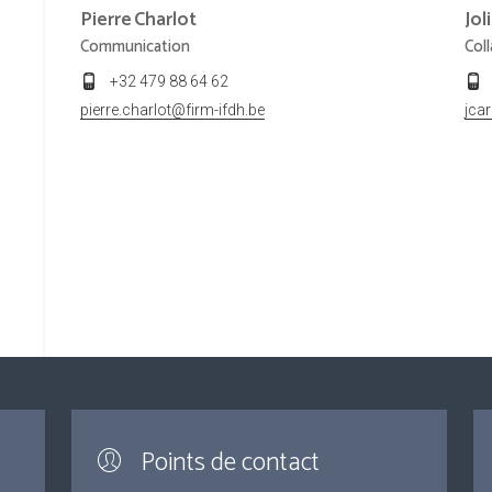
Pierre
Charlot
Jol
Communication
Col
+32 479 88 64 62
pierre.charlot@firm-ifdh.be
jca
Points de contact