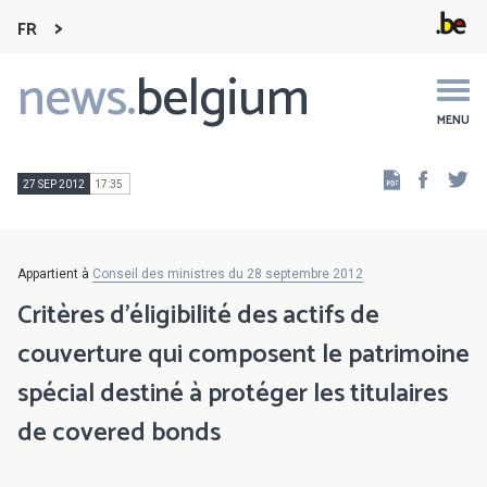
FR
news.
belgium
Main
navigation
MENU
Faceb
Tw
27 SEP 2012
17:35
Appartient à
Conseil des ministres du 28 septembre 2012
Critères d'éligibilité des actifs de
couverture qui composent le patrimoine
spécial destiné à protéger les titulaires
de covered bonds