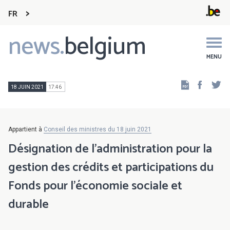
FR
news.
belgium
Main
navigation
MENU
Faceb
Tw
18 JUIN 2021
17:46
Appartient à
Conseil des ministres du 18 juin 2021
Désignation de l’administration pour la
gestion des crédits et participations du
Fonds pour l’économie sociale et
durable