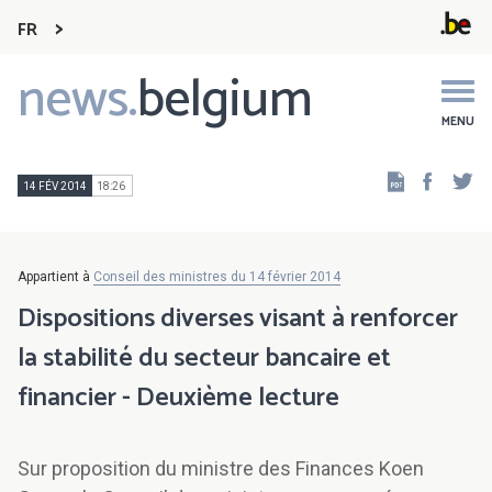
FR
news.
belgium
Main
navigation
MENU
Faceb
Tw
14 FÉV 2014
18:26
Appartient à
Conseil des ministres du 14 février 2014
Dispositions diverses visant à renforcer
la stabilité du secteur bancaire et
financier - Deuxième lecture
Sur proposition du ministre des Finances Koen