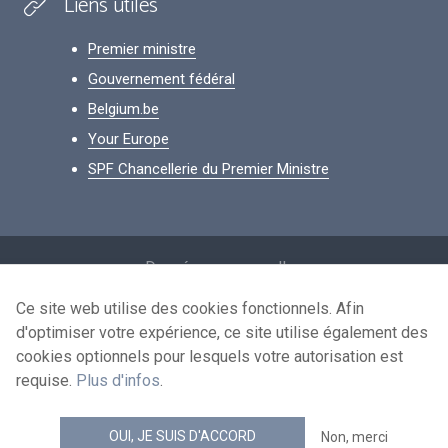
Liens utiles
Premier ministre
Gouvernement fédéral
Belgium.be
Your Europe
SPF Chancellerie du Premier Ministre
Footer
Données personnelles
Conditions de réutilisation
Ce site web utilise des cookies fonctionnels. Afin
d'optimiser votre expérience, ce site utilise également des
Contactez-nous
cookies optionnels pour lesquels votre autorisation est
Accessibilité
requise.
Plus d'infos
.
news.belgium flux RSS
OUI, JE SUIS D'ACCORD
Non, merci