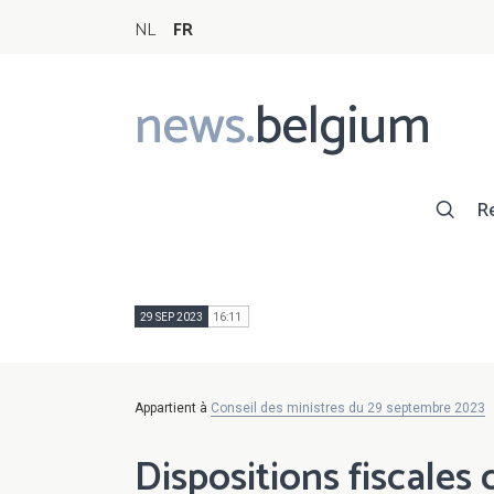
NL
FR
news.
belgium
Main
navigation
R
29 SEP 2023
16:11
Appartient à
Conseil des ministres du 29 septembre 2023
Dispositions fiscales