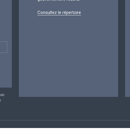
Consultez le répertoire
sée
u