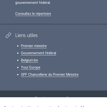
gouvernement fédéral.
Consultez le répertoire
Liens utiles
Premier ministre
Gouvernement fédéral
Belgium.be
Your Europe
SPF Chancellerie du Premier Ministre
Footer
Données personnelles
Conditions de réutilisation