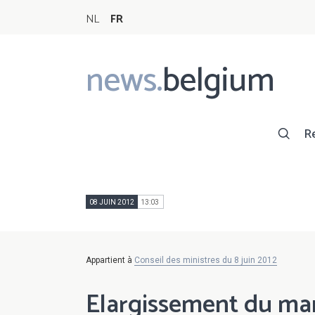
NL
FR
news.
belgium
Main
navigation
R
08 JUIN 2012
13:03
Appartient à
Conseil des ministres du 8 juin 2012
Elargissement du ma