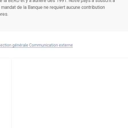
 la BERD et y a adhéré dès 1991. Notre pays a souscrit à
 mandat de la Banque ne requiert aucune contribution
res.
Direction générale Communication externe