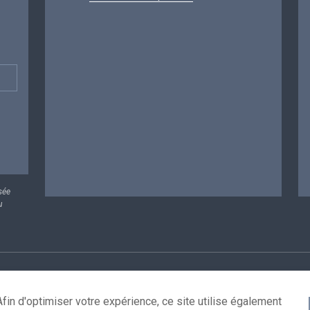
sée
u
rsonnelles
Conditions de réutilisation
Contactez-nous
A
fin d'optimiser votre expérience, ce site utilise également