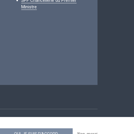
SPF Chancellerie du Premier
Ministre
ccessibilité
OUI, JE SUIS D'ACCORD