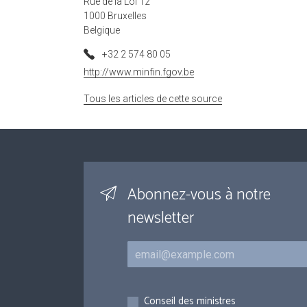
Rue de la Loi 12
1000 Bruxelles
Belgique
+32 2 574 80 05
http://www.minfin.fgov.be
Tous les articles de cette source
Abonnez-vous à notre
newsletter
Courriel
Inscriptions
Conseil des ministres