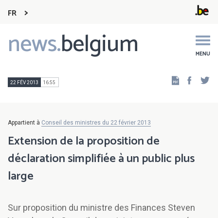
FR
news.
belgium
Main
navigation
MENU
Faceb
Tw
22 FÉV 2013
16:55
Appartient à
Conseil des ministres du 22 février 2013
Extension de la proposition de
déclaration simplifiée à un public plus
large
Sur proposition du ministre des Finances Steven