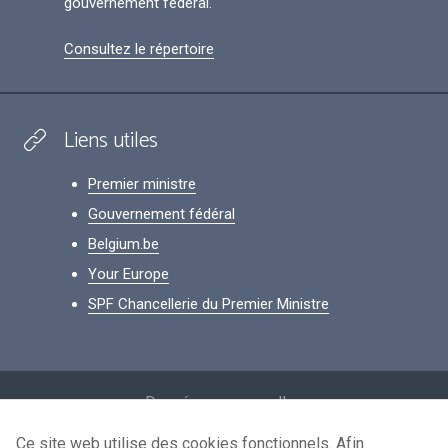
gouvernement fédéral.
Consultez le répertoire
Liens utiles
Premier ministre
Gouvernement fédéral
Belgium.be
Your Europe
SPF Chancellerie du Premier Ministre
Footer
Données personnelles
Conditions de réutilisation
Ce site web utilise des cookies fonctionnels. Afin