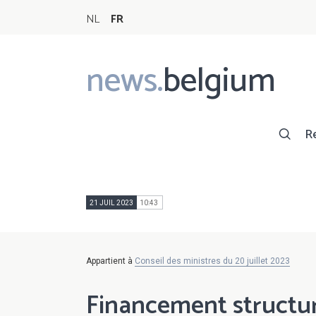
NL
FR
news.
belgium
Main
navigation
R
21 JUIL 2023
10:43
Appartient à
Conseil des ministres du 20 juillet 2023
Financement structur