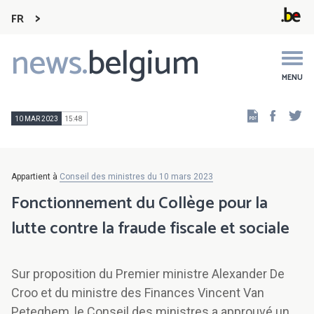
FR
news.
belgium
Main
navigation
MENU
Faceb
Tw
10 MAR 2023
15:48
Appartient à
Conseil des ministres du 10 mars 2023
Fonctionnement du Collège pour la
lutte contre la fraude fiscale et sociale
Sur proposition du Premier ministre Alexander De
Croo et du ministre des Finances Vincent Van
Peteghem, le Conseil des ministres a approuvé un