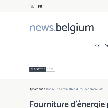
NL
FR
news.
belgium
Main
navigation
R
27 DÉC 2018
16:57
Appartient à
Conseil des ministres du 27 décembre 2018
Fourniture d'énergie 