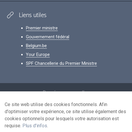
Liens utiles
Premier ministre
Gouvernement fédéral
Belgium.be
Your Europe
SPF Chancellerie du Premier Ministre
Footer
Données personnelles
Conditions de réutilisation
Ce site web utilise des cookies fonctionnels. Afin
d'optimiser votre expérience, ce site utilise également des
Contactez-nous
cookies optionnels pour lesquels votre autorisation est
Accessibilité
requise.
Plus d'infos
.