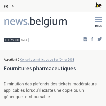
FR
news.
belgium
Main
navigation
MENU
Faceb
Tw
01 FÉV 2008
16:44
Appartient à
Conseil des ministres du 1er février 2008
Fournitures pharmaceutiques
Diminution des plafonds des tickets modérateurs
applicables lorsqu'il existe une copie ou un
générique remboursable