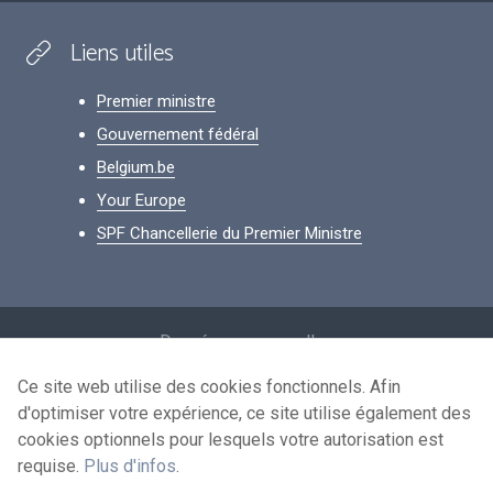
Liens utiles
Premier ministre
Gouvernement fédéral
Belgium.be
Your Europe
SPF Chancellerie du Premier Ministre
Footer
Données personnelles
Conditions de réutilisation
Ce site web utilise des cookies fonctionnels. Afin
d'optimiser votre expérience, ce site utilise également des
Contactez-nous
cookies optionnels pour lesquels votre autorisation est
Accessibilité
requise.
Plus d'infos
.