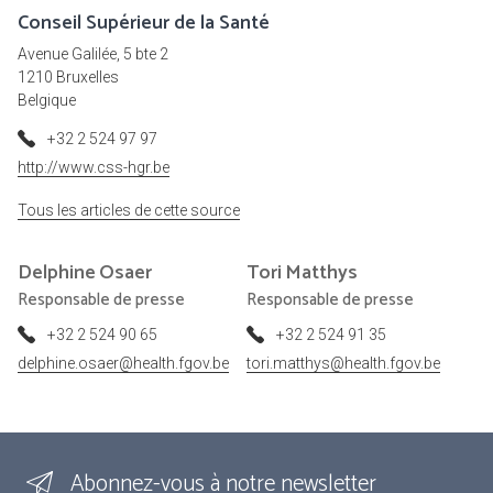
Conseil Supérieur de la Santé
Avenue Galilée, 5 bte 2
1210 Bruxelles
Belgique
+32 2 524 97 97
http://www.css-hgr.be
Tous les articles de cette source
Delphine
Osaer
Tori
Matthys
Responsable de presse
Responsable de presse
+32 2 524 90 65
+32 2 524 91 35
delphine.osaer@health.fgov.be
tori.matthys@health.fgov.be
Abonnez-vous à notre newsletter