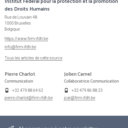
Institut Fédéral pour la protection et la promotion
des Droits Humains
Rue de Louvain 48
1000 Bruxelles
Belgique
https://www.firm-ifdh.be
info@firm-ifdh.be
Tous les articles de cette source
Pierre
Charlot
Jolien
Carnel
Communication
Collaboratrice Communication
+32 479 88 64 62
+32 479 86 88 23
pierre.charlot@firm-ifdh.be
jcar@firm-ifdh.be