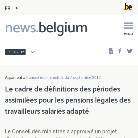
FR
news.
belgium
Main
navigation
MENU
Faceb
Tw
07 SEP 2012
13:52
Appartient à
Conseil des ministres du 7 septembre 2012
Le cadre de définitions des périodes
assimilées pour les pensions légales des
travailleurs salariés adapté
Le Conseil des ministres a approuvé un projet