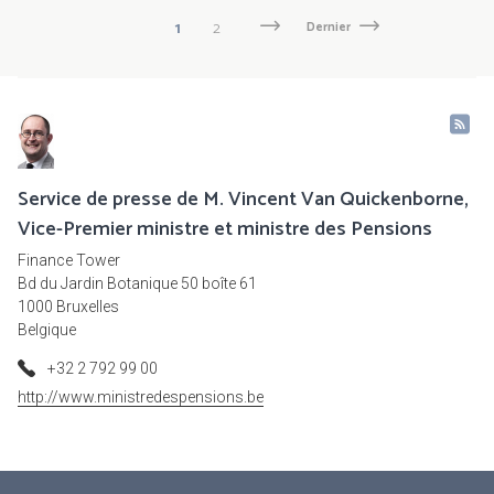
Pagination
Page
1
Page
2
Page
Next
Dernière
Dernier
suivante
page
courante
Service de presse de M. Vincent Van Quickenborne,
Vice-Premier ministre et ministre des Pensions
Finance Tower
Bd du Jardin Botanique 50 boîte 61
1000 Bruxelles
Belgique
+32 2 792 99 00
http://www.ministredespensions.be