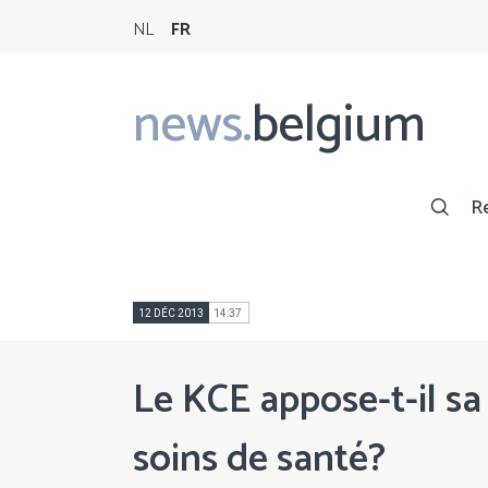
NL
FR
news.
belgium
Main
navigation
R
12 DÉC 2013
14:37
Le KCE appose-t-il sa
soins de santé?