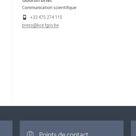
Gudrun
Briat
Communication scientifique
+32 475 274 115
press@kce.fgov.be
Points de contact