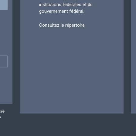
institutions fédérales et du
gouvernement fédéral.
Consultez le répertoire
sée
u