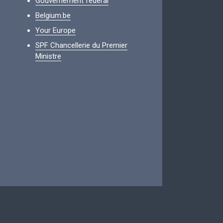
Gouvernement fédéral
Belgium.be
Your Europe
SPF Chancellerie du Premier
Ministre