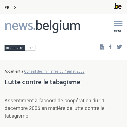
FR
news.
belgium
Main
navigation
MENU
Faceb
Tw
04 JUIL 2008
11:48
Appartient à
Conseil des ministres du 4 juillet 2008
Lutte contre le tabagisme
Assentiment à l'accord de coopération du 11
décembre 2006 en matière de lutte contre le
tabagisme