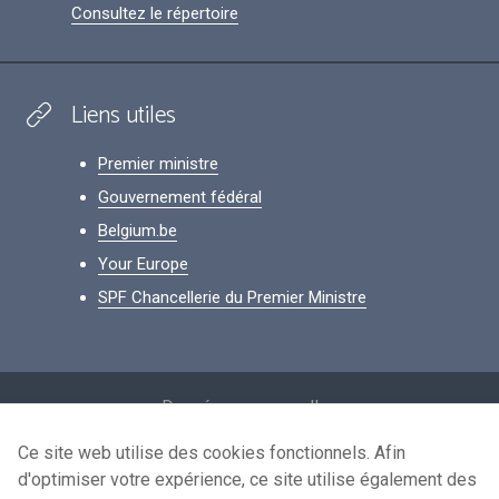
Consultez le répertoire
Liens utiles
Premier ministre
Gouvernement fédéral
Belgium.be
Your Europe
SPF Chancellerie du Premier Ministre
Footer
Données personnelles
Conditions de réutilisation
Ce site web utilise des cookies fonctionnels. Afin
d'optimiser votre expérience, ce site utilise également des
Contactez-nous