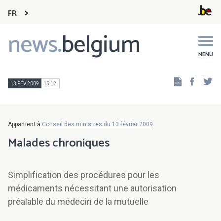
FR
news.
belgium
Main
navigation
MENU
Faceb
Tw
13 FÉV 2009
15:12
Appartient à
Conseil des ministres du 13 février 2009
Malades chroniques
Simplification des procédures pour les
médicaments nécessitant une autorisation
préalable du médecin de la mutuelle