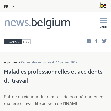
FR
news.
belgium
Main
navigation
MENU
Faceb
Tw
16 JAN 2009
11:25
Appartient à
Conseil des ministres du 16 janvier 2009
Maladies professionnelles et accidents
du travail
Entrée en vigueur du transfert de compétences en
matière d'invalidité au sein de l'INAMI