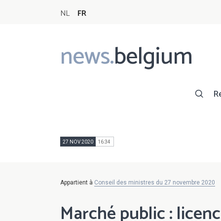
NL
FR
news.
belgium
Main
navigation
R
27 NOV 2020
16:34
Appartient à
Conseil des ministres du 27 novembre 2020
Marché public : licenc