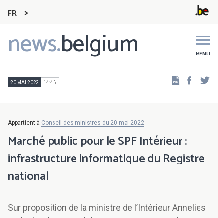
FR
news.
belgium
Main
navigation
MENU
Faceb
Tw
20 MAI 2022
14:46
Appartient à
Conseil des ministres du 20 mai 2022
Marché public pour le SPF Intérieur :
infrastructure informatique du Registre
national
Sur proposition de la ministre de l’Intérieur Annelies