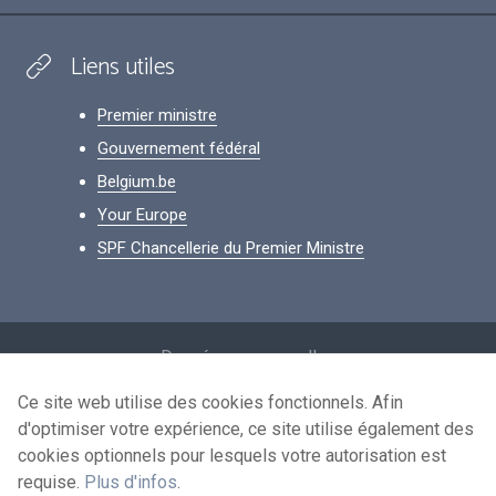
Liens utiles
Premier ministre
Gouvernement fédéral
Belgium.be
Your Europe
SPF Chancellerie du Premier Ministre
Footer
Données personnelles
Conditions de réutilisation
Ce site web utilise des cookies fonctionnels. Afin
d'optimiser votre expérience, ce site utilise également des
Contactez-nous
cookies optionnels pour lesquels votre autorisation est
Accessibilité
requise.
Plus d'infos
.