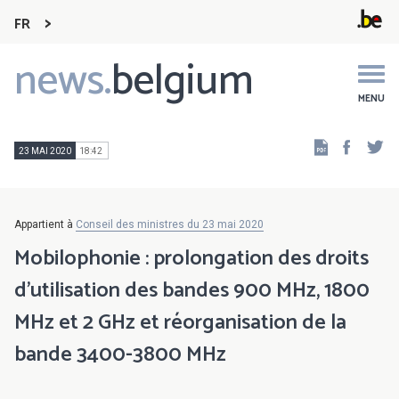
FR
news.
belgium
Main
navigation
MENU
Faceb
Tw
23 MAI 2020
18:42
Appartient à
Conseil des ministres du 23 mai 2020
Mobilophonie : prolongation des droits
d'utilisation des bandes 900 MHz, 1800
MHz et 2 GHz et réorganisation de la
bande 3400-3800 MHz