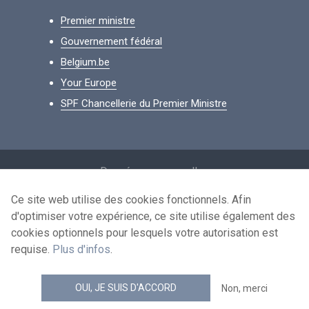
Premier ministre
Gouvernement fédéral
Belgium.be
Your Europe
SPF Chancellerie du Premier Ministre
Footer
Données personnelles
Conditions de réutilisation
Ce site web utilise des cookies fonctionnels. Afin
d'optimiser votre expérience, ce site utilise également des
Contactez-nous
cookies optionnels pour lesquels votre autorisation est
Accessibilité
requise.
Plus d'infos
.
news.belgium flux RSS
OUI, JE SUIS D'ACCORD
Non, merci
© 2026 - news.belgium.be