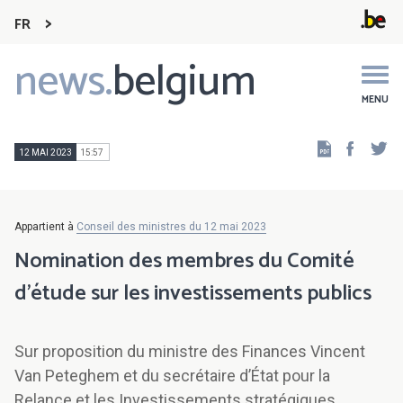
FR
news.
belgium
Main
navigation
MENU
Faceb
Tw
12 MAI 2023
15:57
Appartient à
Conseil des ministres du 12 mai 2023
Nomination des membres du Comité
d’étude sur les investissements publics
Sur proposition du ministre des Finances Vincent
Van Peteghem et du secrétaire d’État pour la
Relance et les Investissements stratégiques