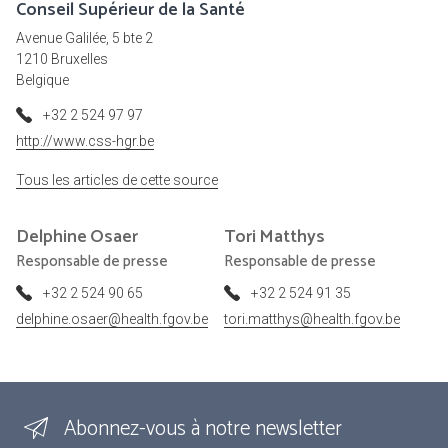
Conseil Supérieur de la Santé
Avenue Galilée, 5 bte 2
1210 Bruxelles
Belgique
+32 2 524 97 97
http://www.css-hgr.be
Tous les articles de cette source
Delphine
Osaer
Tori
Matthys
Responsable de presse
Responsable de presse
+32 2 524 90 65
+32 2 524 91 35
delphine.osaer@health.fgov.be
tori.matthys@health.fgov.be
Abonnez-vous à notre newsletter