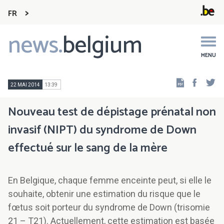
FR
news.
belgium
Main
navigation
MENU
Faceb
Tw
22 MAI 2014
13:39
Nouveau test de dépistage prénatal non
invasif (NIPT) du syndrome de Down
effectué sur le sang de la mère
En Belgique, chaque femme enceinte peut, si elle le
souhaite, obtenir une estimation du risque que le
fœtus soit porteur du syndrome de Down (trisomie
21 – T21). Actuellement, cette estimation est basée