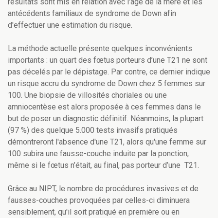
résultats sont mis en relation avec l'âge de la mère et les
antécédents familiaux de syndrome de Down afin
d'effectuer une estimation du risque.
La méthode actuelle présente quelques inconvénients
importants : un quart des fœtus porteurs d’une T21 ne sont
pas décelés par le dépistage. Par contre, ce dernier indique
un risque accru du syndrome de Down chez 5 femmes sur
100. Une biopsie de villosités choriales ou une
amniocentèse est alors proposée à ces femmes dans le
but de poser un diagnostic définitif. Néanmoins, la plupart
(97 %) des quelque 5.000 tests invasifs pratiqués
démontreront l'absence d'une T21, alors qu'une femme sur
100 subira une fausse-couche induite par la ponction,
même si le fœtus n’était, au final, pas porteur d’une T21.
Grâce au NIPT, le nombre de procédures invasives et de
fausses-couches provoquées par celles-ci diminuera
sensiblement, qu'il soit pratiqué en première ou en