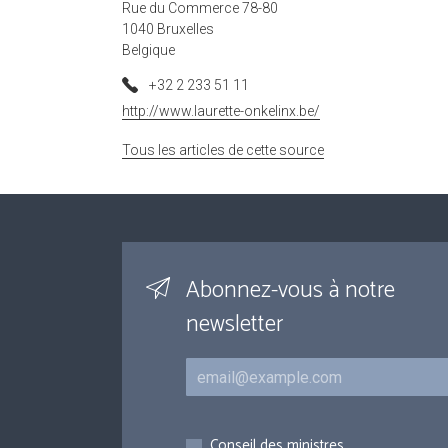
Rue du Commerce 78-80
1040 Bruxelles
Belgique
+32 2 233 51 11
http://www.laurette-onkelinx.be/
Tous les articles de cette source
Abonnez-vous à notre
newsletter
Courriel
Inscriptions
Conseil des ministres