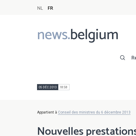
NL
FR
news.
belgium
Main
navigation
R
05 DÉC 2013
18:58
Appartient à
Conseil des ministres du 6 décembre 2013
Nouvelles prestation