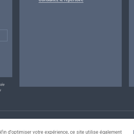
sée
u
rsonnelles
Conditions de réutilisation
Contactez-nous
A
fin d'optimiser votre expérience, ce site utilise également