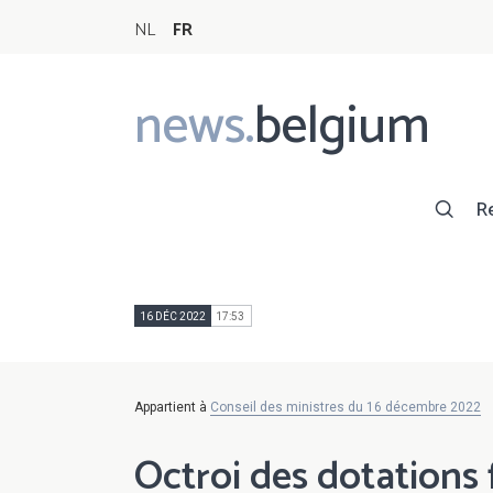
NL
FR
news.
belgium
Main
navigation
R
16 DÉC 2022
17:53
Appartient à
Conseil des ministres du 16 décembre 2022
Octroi des dotations 