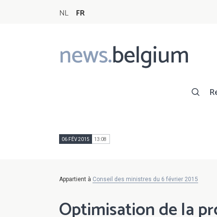
NL
FR
news.
belgium
Main
navigation
R
06 FÉV 2015
13:08
Appartient à
Conseil des ministres du 6 février 2015
Optimisation de la pr