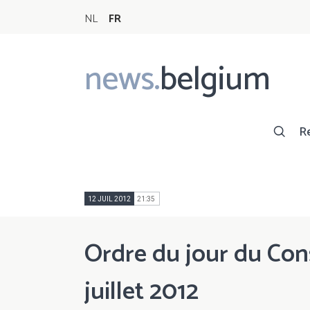
NL
FR
news.
belgium
Main
navigation
R
12 JUIL 2012
21:35
Ordre du jour du Cons
juillet 2012