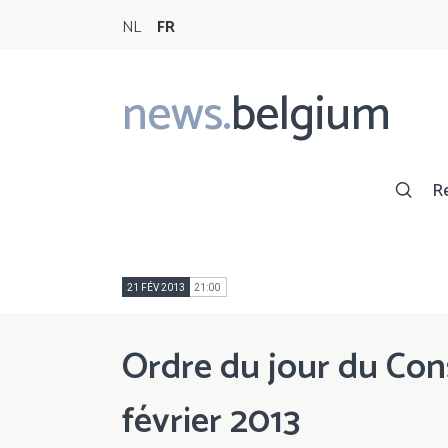
NL
FR
news.
belgium
Main
navigation
R
21 FÉV 2013
21:00
Ordre du jour du Cons
février 2013