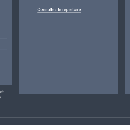
Consultez le répertoire
sée
u