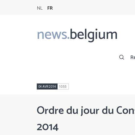
NL
FR
news.
belgium
Main
navigation
R
04 AVR 2014
10:55
Ordre du jour du Cons
2014