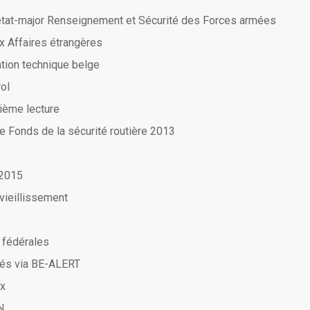
'état-major Renseignement et Sécurité des Forces armées
ux Affaires étrangères
ation technique belge
ol
ième lecture
e Fonds de la sécurité routière 2013
 2015
vieillissement
s fédérales
tés via BE-ALERT
ux
N