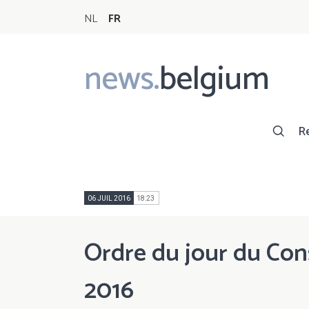
NL
FR
news.
belgium
Main
navigation
R
06 JUIL 2016
18:23
Ordre du jour du Conse
2016