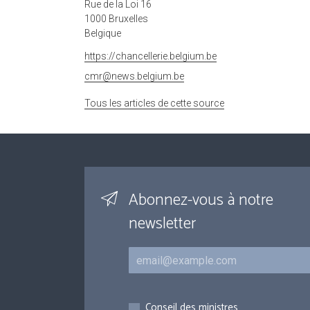
Rue de la Loi 16
1000 Bruxelles
Belgique
https://chancellerie.belgium.be
cmr@news.belgium.be
Tous les articles de cette source
Abonnez-vous à notre
newsletter
Courriel
Inscriptions
Conseil des ministres