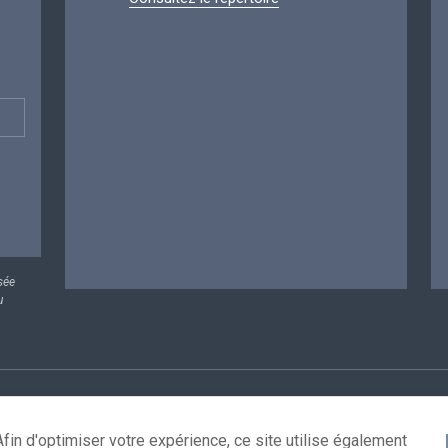
sée
u
rsonnelles
Conditions de réutilisation
Contactez-nous
A
fin d'optimiser votre expérience, ce site utilise également