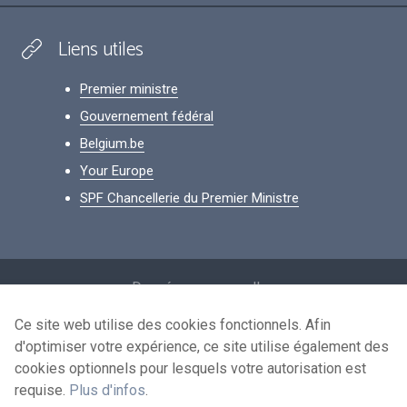
Liens utiles
Premier ministre
Gouvernement fédéral
Belgium.be
Your Europe
SPF Chancellerie du Premier Ministre
Footer
Données personnelles
Conditions de réutilisation
Ce site web utilise des cookies fonctionnels. Afin
d'optimiser votre expérience, ce site utilise également des
Contactez-nous
cookies optionnels pour lesquels votre autorisation est
Accessibilité
requise.
Plus d'infos
.