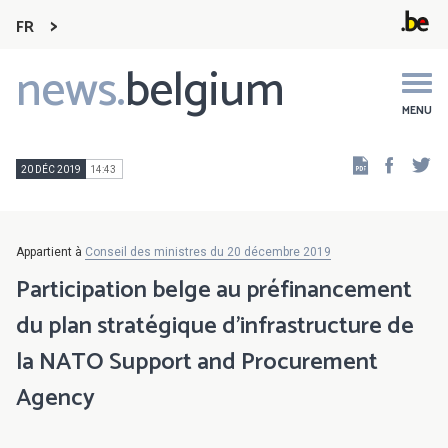
FR
news.
belgium
Main
navigation
MENU
Faceb
Tw
20 DÉC 2019
14:43
Appartient à
Conseil des ministres du 20 décembre 2019
Participation belge au préfinancement
du plan stratégique d'infrastructure de
la NATO Support and Procurement
Agency