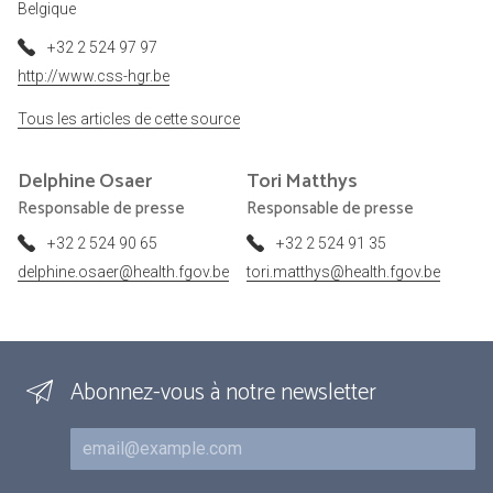
Belgique
+32 2 524 97 97
http://www.css-hgr.be
Tous les articles de cette source
Delphine
Osaer
Tori
Matthys
Responsable de presse
Responsable de presse
+32 2 524 90 65
+32 2 524 91 35
delphine.osaer@health.fgov.be
tori.matthys@health.fgov.be
Abonnez-vous à notre newsletter
Courriel