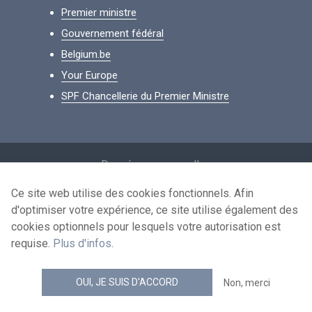
Premier ministre
Gouvernement fédéral
Belgium.be
Your Europe
SPF Chancellerie du Premier Ministre
Footer
Données personnelles
Conditions de réutilisation
Ce site web utilise des cookies fonctionnels. Afin
d'optimiser votre expérience, ce site utilise également des
Contactez-nous
cookies optionnels pour lesquels votre autorisation est
Accessibilité
requise.
Plus d'infos
.
news.belgium flux RSS
OUI, JE SUIS D'ACCORD
Non, merci
© 2026 - news.belgium.be