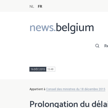
NL
FR
news.
belgium
Main
navigation
R
16 DÉC 2015
15:48
Appartient à
Conseil des ministres du 18 décembre 2015
Prolongation du déla