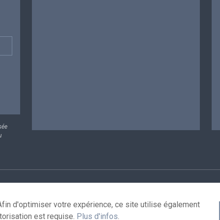
sée
u
rsonnelles
Conditions de réutilisation
Contactez-nous
A
fin d'optimiser votre expérience, ce site utilise également
torisation est requise.
Plus d'infos
.