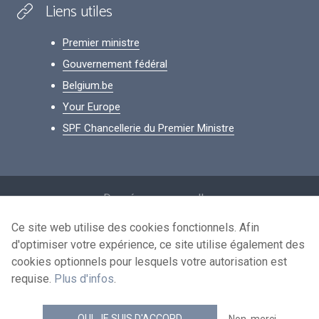
Liens utiles
Premier ministre
Gouvernement fédéral
Belgium.be
Your Europe
SPF Chancellerie du Premier Ministre
Footer
Données personnelles
Conditions de réutilisation
Ce site web utilise des cookies fonctionnels. Afin
d'optimiser votre expérience, ce site utilise également des
Contactez-nous
cookies optionnels pour lesquels votre autorisation est
Accessibilité
requise.
Plus d'infos
.
news.belgium flux RSS
OUI, JE SUIS D'ACCORD
Non, merci