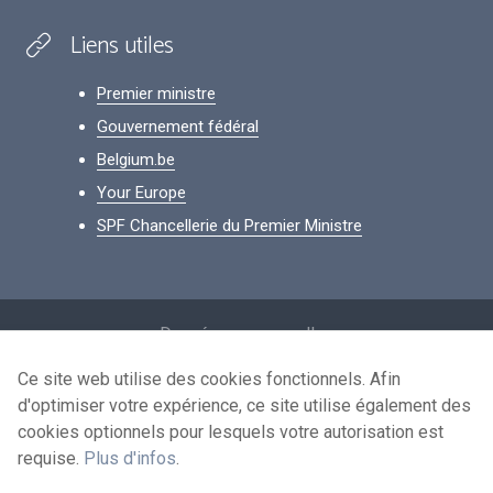
Liens utiles
Premier ministre
Gouvernement fédéral
Belgium.be
Your Europe
SPF Chancellerie du Premier Ministre
Footer
Données personnelles
Conditions de réutilisation
Ce site web utilise des cookies fonctionnels. Afin
d'optimiser votre expérience, ce site utilise également des
Contactez-nous
cookies optionnels pour lesquels votre autorisation est
Accessibilité
requise.
Plus d'infos
.