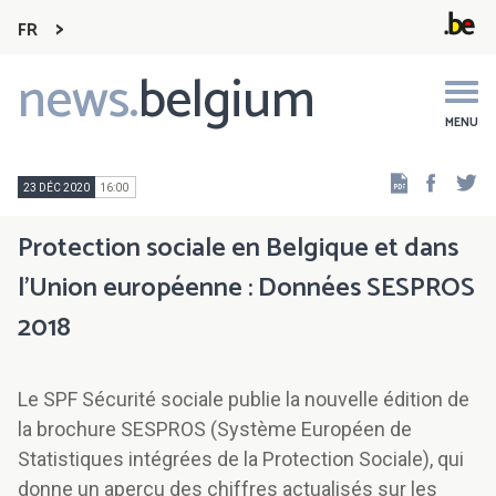
FR
news.
belgium
Main
navigation
MENU
Faceb
Tw
23 DÉC 2020
16:00
Protection sociale en Belgique et dans
l’Union européenne : Données SESPROS
2018
Le SPF Sécurité sociale publie la nouvelle édition de
la brochure SESPROS (Système Européen de
Statistiques intégrées de la Protection Sociale), qui
donne un aperçu des chiffres actualisés sur les