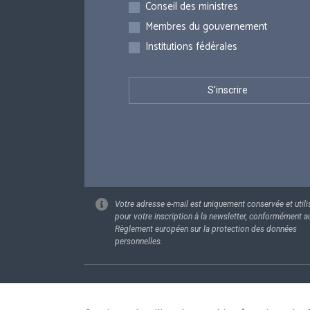
Inscriptions
Conseil des ministres
Membres du gouvernement
Institutions fédérales
Votre adresse e-mail est uniquement conservée et utili
pour votre inscription à la newsletter, conformément a
Règlement européen sur la protection des données
personnelles.
Footer
Données pe