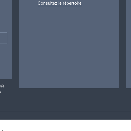
Consultez le répertoire
sée
u
rsonnelles
Conditions de réutilisation
Contactez-nous
A