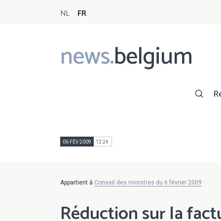
NL
FR
news.
belgium
Main
navigation
R
06 FÉV 2009
12:24
Appartient à
Conseil des ministres du 6 février 2009
Réduction sur la factu