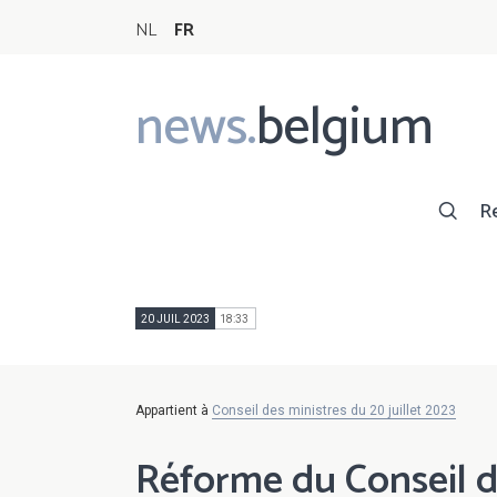
NL
FR
news.
belgium
Main
navigation
R
20 JUIL 2023
18:33
Appartient à
Conseil des ministres du 20 juillet 2023
Réforme du Conseil d