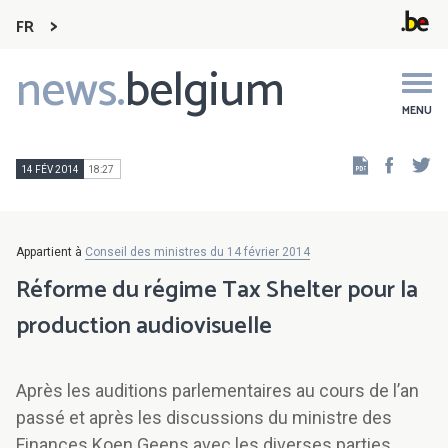
FR
news.
belgium
Main
navigation
MENU
Faceb
Tw
14 FÉV 2014
18:27
Appartient à
Conseil des ministres du 14 février 2014
Réforme du régime Tax Shelter pour la
production audiovisuelle
Après les auditions parlementaires au cours de l’an
passé et après les discussions du ministre des
Finances Koen Geens avec les diverses parties