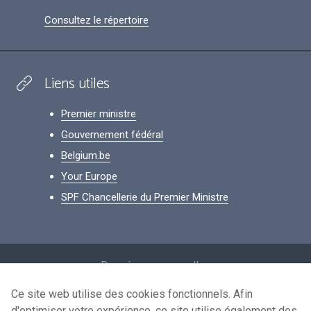
Consultez le répertoire
Liens utiles
Premier ministre
Gouvernement fédéral
Belgium.be
Your Europe
SPF Chancellerie du Premier Ministre
Footer
Données personnelles
Conditions de réutilisation
Ce site web utilise des cookies fonctionnels. Afin
d'optimiser votre expérience, ce site utilise également des