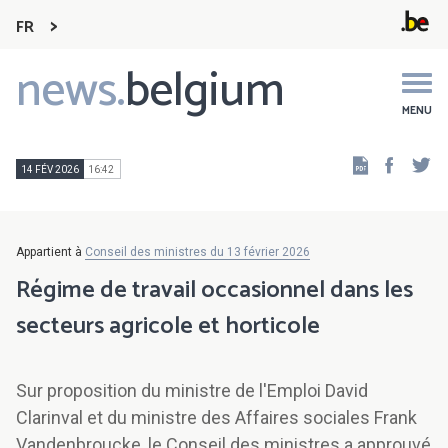
FR
news.
belgium
Main
navigation
MENU
Faceb
Tw
14 FÉV 2026
16:42
Appartient à
Conseil des ministres du 13 février 2026
Régime de travail occasionnel dans les
secteurs agricole et horticole
Sur proposition du ministre de l'Emploi David
Clarinval et du ministre des Affaires sociales Frank
Vandenbroucke, le Conseil des ministres a approuvé