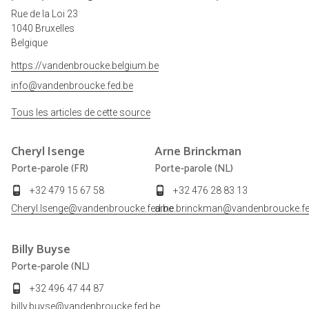
Rue de la Loi 23
1040 Bruxelles
Belgique
https://vandenbroucke.belgium.be
info@vandenbroucke.fed.be
Tous les articles de cette source
Cheryl
Isenge
Arne
Brinckman
Porte-parole (FR)
Porte-parole (NL)
+32 479 15 67 58
+32 476 28 83 13
Cheryl.Isenge@vandenbroucke.fed.be
arne.brinckman@vandenbroucke.fe
Billy
Buyse
Porte-parole (NL)
+32 496 47 44 87
billy.buyse@vandenbroucke.fed.be